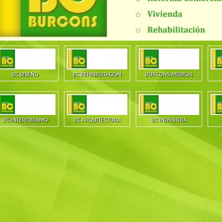
BC DISEÑO
BC REHABILITACIÓN
BURCONS MEDICAL
BC INTERIORISMO
BC ARQUITECTURA
BC INDUSTRIA