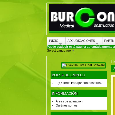
INICIO
ADJUDICACIONES
PARTN
Puede traducir está página automáticamente a c
Select Language
▼
Ini
BOLSA DE EMPLEO
- ¿Quieres trabajar con nosotros?
INFORMACIÓN
Áreas de actuación
Quiénes somos