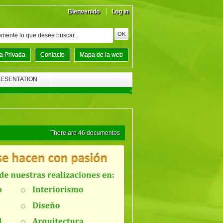
Bienvenido
Log in
a Privada
Contacto
Mapa de la web
RESENTATION
______________________________________-
There are 46 documentos