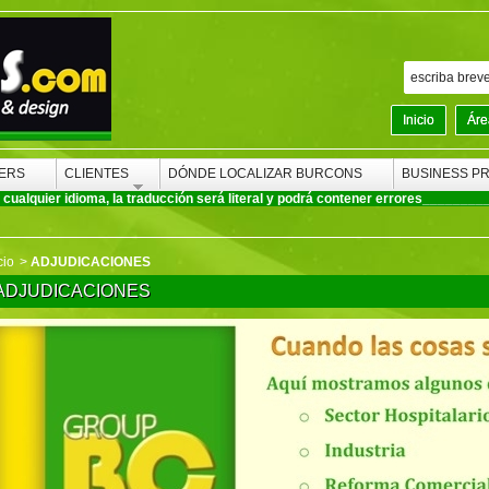
Inicio
Áre
ERS
CLIENTES
DÓNDE LOCALIZAR BURCONS
BUSINESS P
ualquier idioma, la traducción será literal y podrá contener errores
________
cio
>
ADJUDICACIONES
ADJUDICACIONES