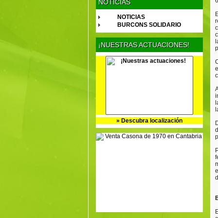
6
NOTICIAS
E
NOTICIAS
r
BURCONS SOLIDARIO
c
c
l
¡NUESTRAS ACTUACIONES!
p
C
e
c
A
i
l
l
» Descubra localización
D
d
p
P
f
m
e
d
E