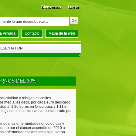
Bienvenido
Log in
a Privada
Contacto
Mapa de la web
RESENTATION
______________________________________-
ORNOS DEL 30%
ductividad y rebajar los costes
 de media; es decir, por cada euro dedicado
logía; 1,36 euros en Oncología, y 1,11 en
logías en el sector sanitario' elaborado por
ste que las enfermedades oncológicas y
 mundo por el cáncer ascendió en 2010 a
 Las enfermedades cardiacas supusieron