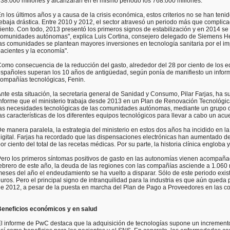
38.000 millones y alcanzarán en el mismo periodo los 768.000 millones.
n los últimos años y a causa de la crisis económica, estos criterios no se han teni
ebaja drástica. Entre 2010 y 2012, el sector atravesó un periodo más que complic
iento. Con todo, 2013 presentó los primeros signos de estabilización y en 2014 se
omunidades autónomas", explica Luis Cortina, consejero delegado de Siemens H
as comunidades se plantean mayores inversiones en tecnología sanitaria por el imp
acientes y la economía".
omo consecuencia de la reducción del gasto, alrededor del 28 por ciento de los e
spañoles superan los 10 años de antigüedad, según ponía de manifiesto un informe
ompañías tecnológicas, Fenin.
nte esta situación, la secretaria general de Sanidad y Consumo, Pilar Farjas, ha 
nforme que el ministerio trabaja desde 2013 en un Plan de Renovación Tecnológica 
as necesidades tecnológicas de las comunidades autónomas, mediante un grupo de
as características de los diferentes equipos tecnológicos para llevar a cabo un ac
e manera paralela, la estrategia del ministerio en estos dos años ha incidido en la r
igital. Farjas ha recordado que las dispensaciones electrónicas han aumentado de
or ciento del total de las recetas médicas. Por su parte, la historia clínica englob
ero los primeros síntomas positivos de gasto en las autonomías vienen acompañad
ebrero de este año, la deuda de las regiones con las compañías asciende a 1.060 
eses del año el endeudamiento se ha vuelto a disparar. Sólo de este periodo exist
uros. Pero el principal signo de intranquilidad para la industria es que aún qued
e 2012, a pesar de la puesta en marcha del Plan de Pago a Proveedores en las
Beneficios económicos y en salud
l informe de PwC destaca que la adquisición de tecnologías supone un incremento 