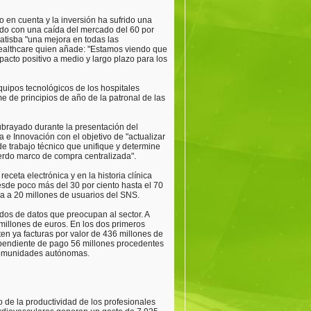
do en cuenta y la inversión ha sufrido una
ado con una caída del mercado del 60 por
 atisba "una mejora en todas las
ealthcare quien añade: "Estamos viendo que
acto positivo a medio y largo plazo para los
quipos tecnológicos de los hospitales
 de principios de año de la patronal de las
subrayado durante la presentación del
e Innovación con el objetivo de "actualizar
 trabajo técnico que unifique y determine
uerdo marco de compra centralizada".
eceta electrónica y en la historia clínica
sde poco más del 30 por ciento hasta el 70
a ya a 20 millones de usuarios del SNS.
os de datos que preocupan al sector. A
millones de euros. En los dos primeros
en ya facturas por valor de 436 millones de
a pendiente de pago 56 millones procedentes
 comunidades autónomas.
de la productividad de los profesionales