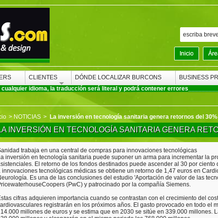
Inicio
Áre
ERS
CLIENTES
DÓNDE LOCALIZAR BURCONS
BUSINESS P
ualquier idioma, la traducción será literal y podrá contener errores
________
cio
>
NOTICIAS
>
La inversión en tecnología sanitaria genera retornos del 30%
LA INVERSIÓN EN TECNOLOGÍA SANITARIA GENERA RET
anidad trabaja en una central de compras para innovaciones tecnológicas
a inversión en tecnología sanitaria puede suponer un arma para incrementar la pro
sistenciales. El retorno de los fondos destinados puede ascender al 30 por ciento
 innovaciones tecnológicas médicas se obtiene un retorno de 1,47 euros en Cardio
eurología. Es una de las conclusiones del estudio 'Aportación de valor de las tecno
ricewaterhouseCoopers (PwC) y patrocinado por la compañía Siemens.
stas cifras adquieren importancia cuando se contrastan con el crecimiento del co
ardiovasculares registrarán en los próximos años. El gasto provocado en todo el
14.000 millones de euros y se estima que en 2030 se sitúe en 339.000 millones.