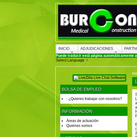
INICIO
ADJUDICACIONES
PARTN
Puede traducir está página automáticamente a c
Select Language
▼
Ini
BOLSA DE EMPLEO
S
- ¿Quieres trabajar con nosotros?
L
a
a
INFORMACIÓN
N
P
Áreas de actuación
E
Quiénes somos
c
2